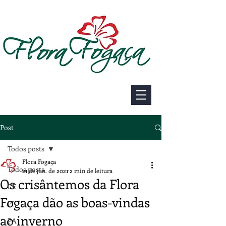
Post
Todos posts
Flora Fogaça
Todos posts
21 de jun. de 2021
2 min de leitura
Os crisântemos da Flora
CE
Fogaça dão as boas-vindas
PI
ao inverno
PA