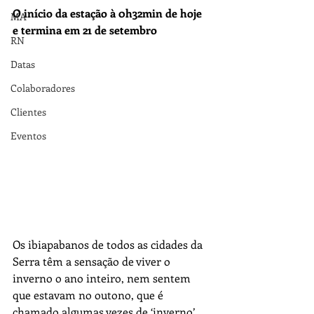
O início da estação à 0h32min de hoje 
MA
e termina em 21 de setembro
RN
Datas
Colaboradores
Clientes
Eventos
Os ibiapabanos de todos as cidades da 
Serra têm a sensação de viver o 
inverno o ano inteiro, nem sentem 
que estavam no outono, que é 
chamado algumas vezes de ‘inverno’ 