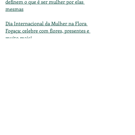
definem o que é ser mulher por elas 
mesmas
Dia Internacional da Mulher na Flora 
Fogaça: celebre com flores, presentes e 
muito mais!
Colaboradores
Eventos
Posts recentes
Ver tudo