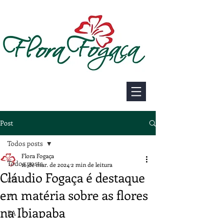
Post
Todos posts
Flora Fogaça
Todos posts
16 de mar. de 2024
2 min de leitura
Cláudio Fogaça é destaque
CE
em matéria sobre as flores
PI
na Ibiapaba
PA