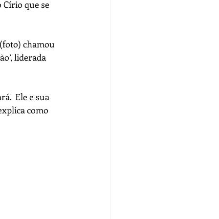
Círio que se 
 (foto)
chamou 
o’, liderada 
á.  Ele e sua 
explica como 