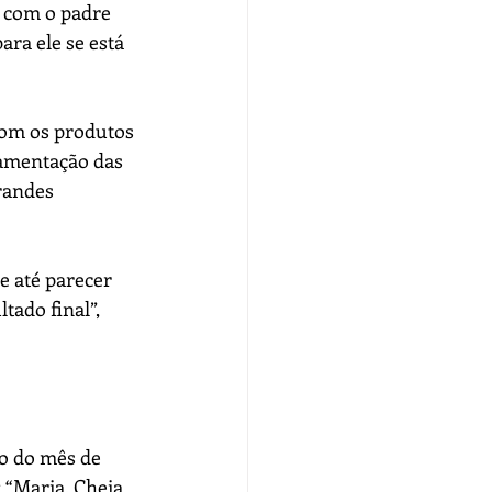
 com o padre 
ra ele se está 
 com os produtos 
amentação das 
randes 
 até parecer 
tado final”, 
o do mês de 
 “Maria, Cheia 