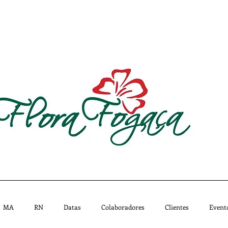
CATÁLOGO
MISSÃO
IMPRENSA
LOJAS - 
MA
RN
Datas
Colaboradores
Clientes
Event