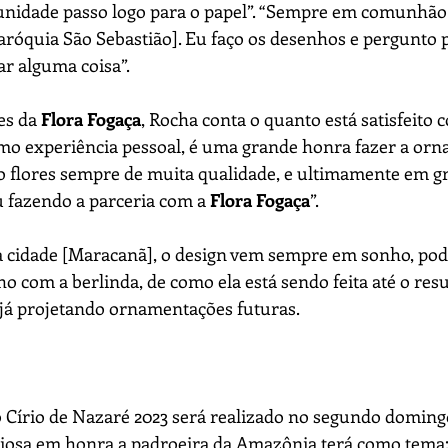
nidade passo logo para o papel”. “Sempre em comunhão
aróquia São Sebastião]. Eu faço os desenhos e pergunto pa
r alguma coisa”.
es da 
Flora Fogaça
, Rocha conta o quanto está satisfeito
mo experiência pessoal, é uma grande honra fazer a orn
o flores sempre de muita qualidade, e ultimamente em g
 fazendo a parceria com a 
Flora Fogaça
”.
 cidade [Maracanã], o design vem sempre em sonho, pode
 com a berlinda, de como ela está sendo feita até o resul
 já projetando ornamentações futuras.
o Círio de Nazaré 2023 será realizado no segundo doming
igiosa em honra a padroeira da Amazônia terá como tema: