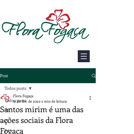
Post
Todos posts
Flora Fogaça
Todos posts
17 de fev. de 2022
2 min de leitura
Santos mirim é uma das
CE
ações sociais da Flora
PI
Fogaça
PA