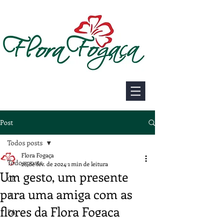
Post
Todos posts
Flora Fogaça
Todos posts
28 de fev. de 2024
1 min de leitura
Um gesto, um presente
CE
para uma amiga com as
PI
flores da Flora Fogaça
PA