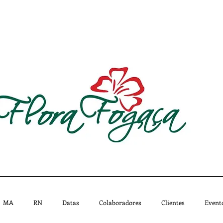
CATÁLOGO
MISSÃO
IMPRENSA
LOJAS - 
MA
RN
Datas
Colaboradores
Clientes
Event