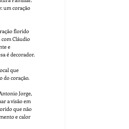
tura Familiar. 
e: um coração 
ração florido 
a com Cláudio 
te e 
esa é decorador.
ocal que 
o do coração.
 Antonio Jorge, 
ar a visão em 
orido que não 
ento e calor 