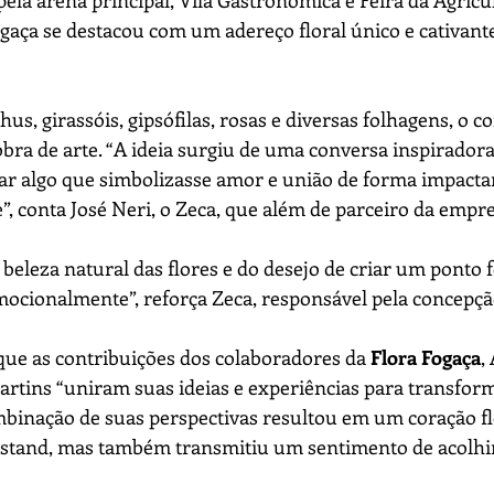
ela arena principal, Vila Gastronômica e Feira da Agricul
Fogaça se destacou com um adereço floral único e cativant
us, girassóis, gipsófilas, rosas e diversas folhagens, o co
bra de arte. “A ideia surgiu de uma conversa inspirador
ar algo que simbolizasse amor e união de forma impactan
”, conta José Neri, o Zeca, que além de parceiro da empr
 beleza natural das flores e do desejo de criar um ponto f
mocionalmente”, reforça Zeca, responsável pela concepçã
ue as contribuições dos colaboradores da 
Flora Fogaça
,
artins “uniram suas ideias e experiências para transform
mbinação de suas perspectivas resultou em um coração fl
stand, mas também transmitiu um sentimento de acolhim