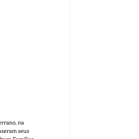
errano, na 
useram seus 