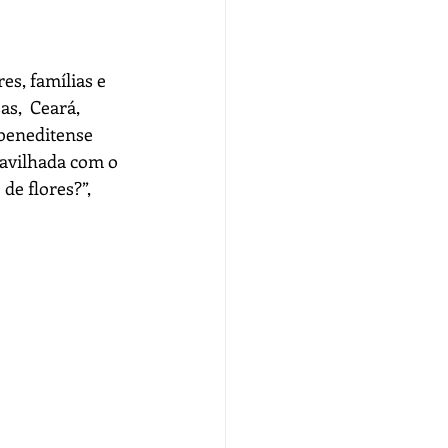
es, famílias e 
s,  Ceará, 
mbeneditense 
ravilhada com o 
de flores?”, 