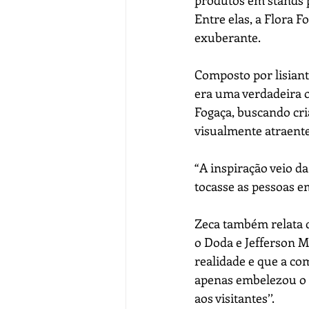
produtos em stands p
Entre elas, a Flora 
exuberante.
Composto por lisianth
era uma verdadeira o
Fogaça, buscando cri
visualmente atraente
“A inspiração veio da
tocasse as pessoas e
Zeca também relata q
o Doda e Jefferson M
realidade e que a co
apenas embelezou o 
aos visitantes’’.