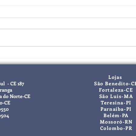
Flora Fogaça recebe a visita do
Info
vereador Betão
traz 
loja 
Lojas
Sul - CE 187
São Benedito-C
iranga
Fortaleza-CE
a do Norte-CE
São Luis-MA
to-CE
Teresina-PI
0550
Parnaíba-PI
0504
Belém-PA
Mossoró-RN
Colombo-PR