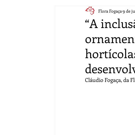
Flora Fogaça
9 de ju
“A inclus
ornament
hortícola
desenvol
Cláudio Fogaça, da F