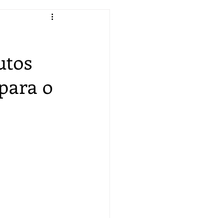
utos
 para o