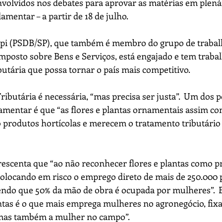
volvidos nos debates para aprovar as matérias em plenár
lamentar – a partir de 18 de julho.
ppi (PSDB/SP), que também é membro do grupo de trabalh
mposto sobre Bens e Serviços, está engajado e tem traba
tária que possa tornar o país mais competitivo.
ributária é necessária, “mas precisa ser justa”.  Um dos 
amentar é que “as flores e plantas ornamentais assim co
o produtos hortícolas e merecem o tratamento tributári
escenta que “ao não reconhecer flores e plantas como p
colocando em risco o emprego direto de mais de 250.000 
sendo que 50% da mão de obra é ocupada por mulheres”.  E
antas é o que mais emprega mulheres no agronegócio, fix
as também a mulher no campo”.