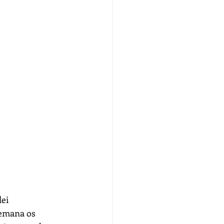
ei 
emana os 