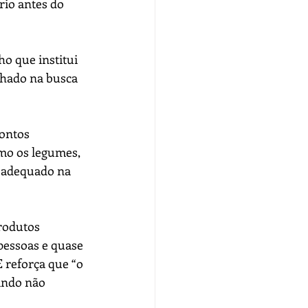
io antes do 
o que institui 
lhado na busca 
pontos 
mo os legumes, 
o adequado na 
rodutos 
pessoas e quase 
 reforça que “o 
ando não 