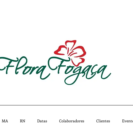
CATÁLOGO
MISSÃO
IMPRENSA
LOJAS - 
MA
RN
Datas
Colaboradores
Clientes
Event