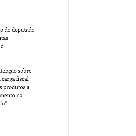
o do deputado 
ntas 
o 
tenção sobre 
carga fiscal 
s produtos a 
imento na 
do”.