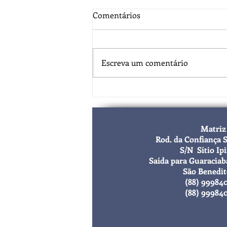
Comentários
Escreva um comentário
Com apoio da Flora Fogaça, 1ª
Corrida Solidária ‘Tudo por
Amor’ terá premiação em
Matriz
dinheiro em São Benedito
Rod. da Confiança 
S/N Sítio Ip
Saída para Guaraciab
São Benedi
(88) 99984
(88) 99984