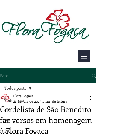
Post
Todos posts
Flora Fogaça
Todos posts
22 de jun. de 2023
1 min de leitura
Cordelista de São Benedito
CE
faz versos em homenagem
PI
à Flora Fogaça
PA