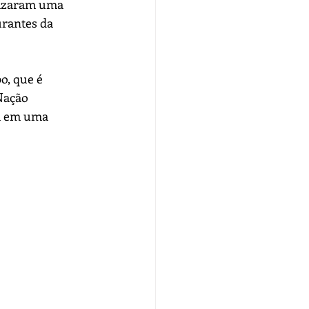
lizaram uma 
rantes da 
o, que é 
Nação 
ma em uma 