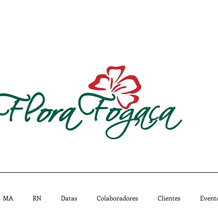
CATÁLOGO
MISSÃO
IMPRENSA
LOJAS - 
MA
RN
Datas
Colaboradores
Clientes
Event